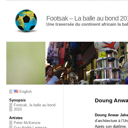
Footsak – La balle au bond 2
Une traversée du continent africain la bal
English
Doung Anwar
Synopsis
Footsak, la balle au bond
2010
Doung Anwar Jaha
Artistes
d’architecture à l’U
Peter McKenzie
Après son diplôme, i
Guy-André Lagesse