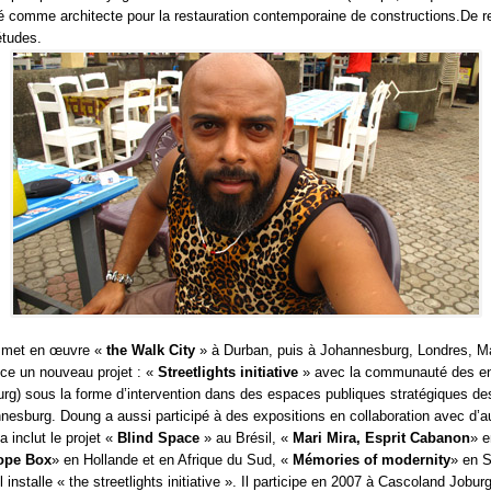
llé comme architecte pour la restauration contemporaine de constructions.De r
études.
g met en œuvre «
the Walk City
» à Durban, puis à Johannesburg, Londres, 
ce un nouveau projet : «
Streetlights initiative
» avec la communauté des en
rg) sous la forme d’intervention dans des espaces publiques stratégiques des
nesburg. Doung a aussi participé à des expositions en collaboration avec d’au
a inclut le projet «
Blind Space
» au Brésil, «
Mari Mira, Esprit Cabanon
» e
ope Box
» en Hollande et en Afrique du Sud, «
Mémories of modernity
» en S
l installe « the streetlights initiative ». Il participe en 2007 à Cascoland Joburg