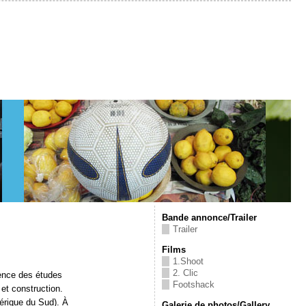
Bande annonce/Trailer
Trailer
Films
1.Shoot
2. Clic
mence des études
Footshack
 et construction.
mérique du Sud). À
Galerie de photos/Gallery