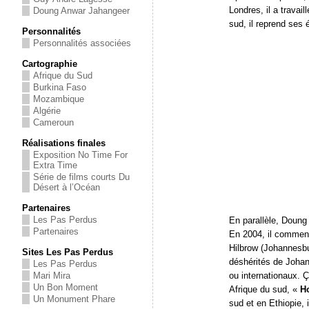
Londres, il a travai
Doung Anwar Jahangeer
sud, il reprend ses 
Personnalités
Personnalités associées
Cartographie
Afrique du Sud
Burkina Faso
Mozambique
Algérie
Cameroun
Réalisations finales
Exposition No Time For
Extra Time
Série de films courts Du
Désert à l’Océan
Partenaires
Les Pas Perdus
En parallèle, Doun
Partenaires
En 2004, il commen
Hilbrow (Johannesbu
Sites Les Pas Perdus
déshérités de Johan
Les Pas Perdus
Mari Mira
ou internationaux. Ç
Un Bon Moment
Afrique du sud, «
H
Un Monument Phare
sud et en Ethiopie, i